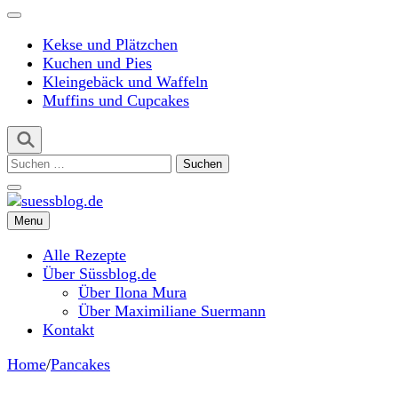
Kekse und Plätzchen
Kuchen und Pies
Kleingebäck und Waffeln
Muffins und Cupcakes
Suchen
nach:
Menu
suessblog.de
Alle Rezepte
Über Süssblog.de
Über Ilona Mura
Über Maximiliane Suermann
Kontakt
Home
/
Pancakes