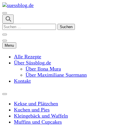
Skip
to
content
suessblog.de
(Press
Suchen
Enter)
nach:
Menu
Alle Rezepte
Über Süssblog.de
Über Ilona Mura
Über Maximiliane Suermann
Kontakt
Kekse und Plätzchen
Kuchen und Pies
Kleingebäck und Waffeln
Muffins und Cupcakes