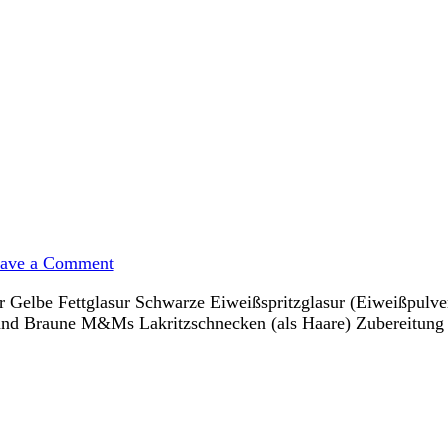
on
Minion
ave a Comment
Cakepops
r Gelbe Fettglasur Schwarze Eiweißspritzglasur (Eiweißpulve
d Braune M&Ms Lakritzschnecken (als Haare) Zubereitung Zua