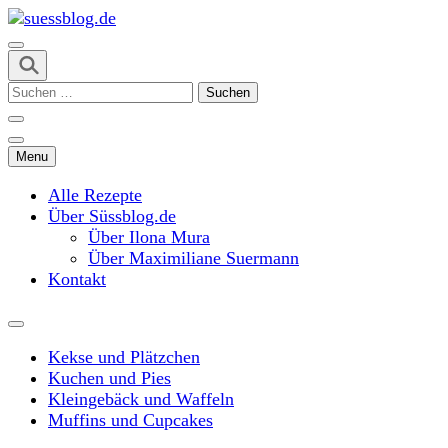
Skip
to
content
suessblog.de
(Press
Suchen
Enter)
nach:
Menu
Alle Rezepte
Über Süssblog.de
Über Ilona Mura
Über Maximiliane Suermann
Kontakt
Kekse und Plätzchen
Kuchen und Pies
Kleingebäck und Waffeln
Muffins und Cupcakes