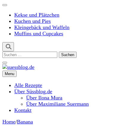
Kekse und Plätzchen
Kuchen und Pies
Kleingebäck und Waffeln
Muffins und Cupcakes
Suchen
nach:
Menu
suessblog.de
Alle Rezepte
Über Süssblog.de
Über Ilona Mura
Über Maximiliane Suermann
Kontakt
Home
/
Banana