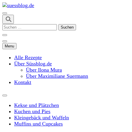
Skip
to
content
suessblog.de
(Press
Suchen
Enter)
nach:
Menu
Alle Rezepte
Über Süssblog.de
Über Ilona Mura
Über Maximiliane Suermann
Kontakt
Kekse und Plätzchen
Kuchen und Pies
Kleingebäck und Waffeln
Muffins und Cupcakes