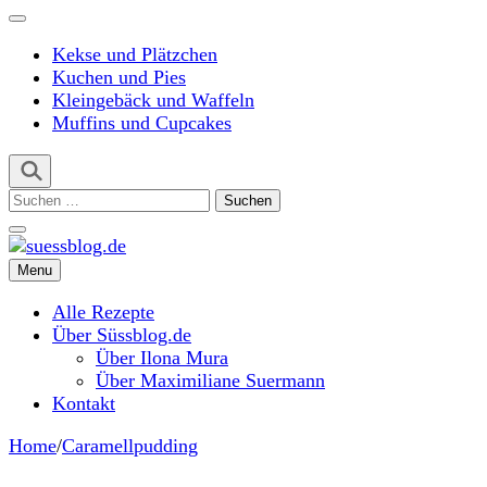
Kekse und Plätzchen
Kuchen und Pies
Kleingebäck und Waffeln
Muffins und Cupcakes
Suchen
nach:
Menu
suessblog.de
Alle Rezepte
Über Süssblog.de
Über Ilona Mura
Über Maximiliane Suermann
Kontakt
Home
/
Caramellpudding