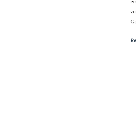
ei
zu
Ge
Re