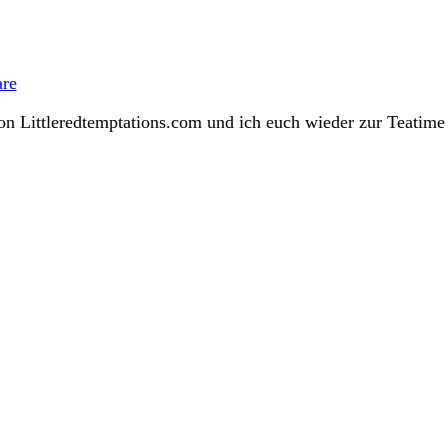
zu
Veilchentarte
re
zur
Teatime
on Littleredtemptations.com und ich euch wieder zur Teatime 
Mai