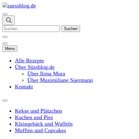
Skip
to
content
suessblog.de
(Press
Suchen
Enter)
nach:
Menu
Alle Rezepte
Über Süssblog.de
Über Ilona Mura
Über Maximiliane Suermann
Kontakt
Kekse und Plätzchen
Kuchen und Pies
Kleingebäck und Waffeln
Muffins und Cupcakes