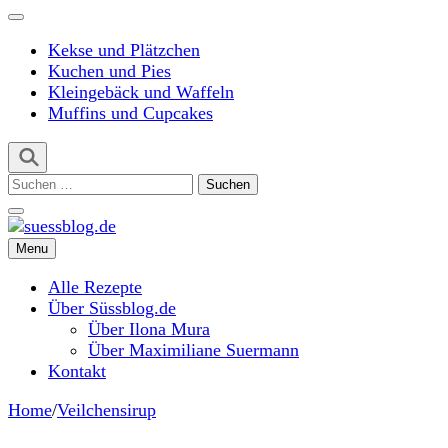
Kekse und Plätzchen
Kuchen und Pies
Kleingebäck und Waffeln
Muffins und Cupcakes
Suchen
nach:
Menu
suessblog.de
Alle Rezepte
Über Süssblog.de
Über Ilona Mura
Über Maximiliane Suermann
Kontakt
Home
/
Veilchensirup