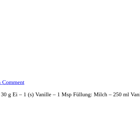
on
Veilchentarte
a Comment
 30 g Ei – 1 (s) Vanille – 1 Msp Füllung: Milch – 250 ml Va