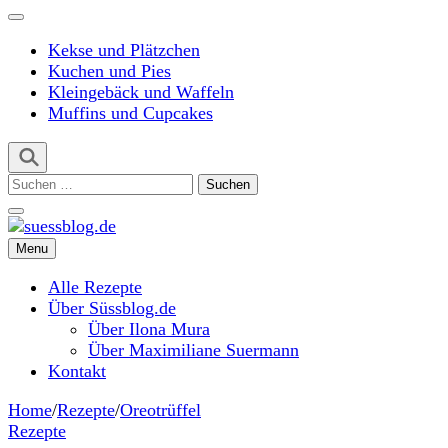
Kekse und Plätzchen
Kuchen und Pies
Kleingebäck und Waffeln
Muffins und Cupcakes
Suchen
nach:
Menu
suessblog.de
Alle Rezepte
Über Süssblog.de
Über Ilona Mura
Über Maximiliane Suermann
Kontakt
Home
/
Rezepte
/
Oreotrüffel
Rezepte