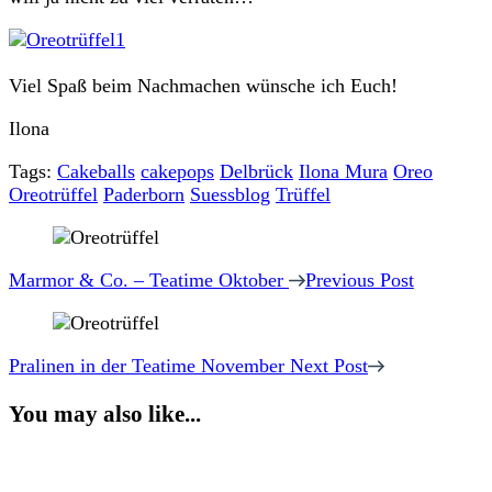
Viel Spaß beim Nachmachen wünsche ich Euch!
Ilona
Tags:
Cakeballs
cakepops
Delbrück
Ilona Mura
Oreo
Oreotrüffel
Paderborn
Suessblog
Trüffel
Post
Navigation
Marmor & Co. – Teatime Oktober
Previous Post
Pralinen in der Teatime November
Next Post
You may also like...