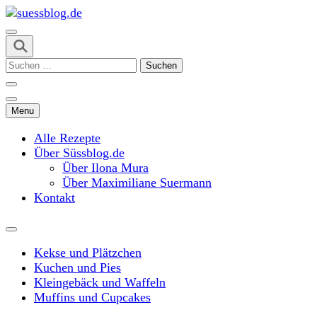
Skip
to
content
suessblog.de
(Press
Suchen
Enter)
nach:
Menu
Alle Rezepte
Über Süssblog.de
Über Ilona Mura
Über Maximiliane Suermann
Kontakt
Kekse und Plätzchen
Kuchen und Pies
Kleingebäck und Waffeln
Muffins und Cupcakes