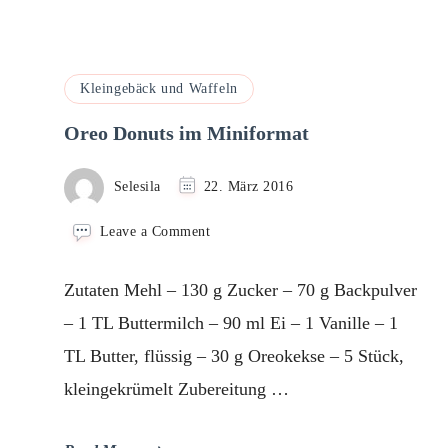
Kleingebäck und Waffeln
Oreo Donuts im Miniformat
Selesila
22. März 2016
on
Leave a Comment
Oreo
Donuts
Zutaten Mehl – 130 g Zucker – 70 g Backpulver
im
Miniformat
– 1 TL Buttermilch – 90 ml Ei – 1 Vanille – 1
TL Butter, flüssig – 30 g Oreokekse – 5 Stück,
kleingekrümelt Zubereitung …