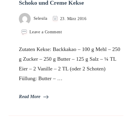
Schoko und Creme Kekse
Selesila
23. März 2016
on
Leave a Comment
Schoko
und
Zutaten Kekse: Backkakao – 100 g Mehl – 250
Creme
Kekse
g Zucker – 250 g Butter – 125 g Salz – ¼ TL
Eier – 2 Vanille – 2 TL (oder 2 Schoten)
Füllung: Butter – …
Read More