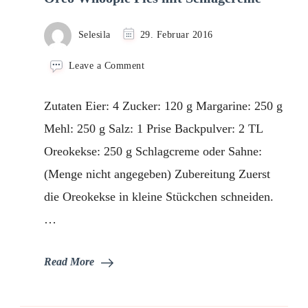
Selesila
29. Februar 2016
on
Leave a Comment
Oreo
Whoopie
Zutaten Eier: 4 Zucker: 120 g Margarine: 250 g
Pies
mit
Mehl: 250 g Salz: 1 Prise Backpulver: 2 TL
Schlagcreme
Oreokekse: 250 g Schlagcreme oder Sahne:
(Menge nicht angegeben) Zubereitung Zuerst
die Oreokekse in kleine Stückchen schneiden.
…
Read More