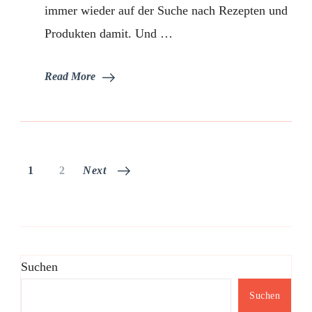
immer wieder auf der Suche nach Rezepten und
Produkten damit. Und …
Read More
Seitennummerierung
Page
Page
1
2
Next
der
Beiträge
Suchen
Suchen