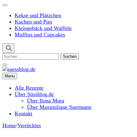
Kekse und Plätzchen
Kuchen und Pies
Kleingebäck und Waffeln
Muffins und Cupcakes
Suchen
nach:
Menu
suessblog.de
Alle Rezepte
Über Süssblog.de
Über Ilona Mura
Über Maximiliane Suermann
Kontakt
Home
/
Verrücktes