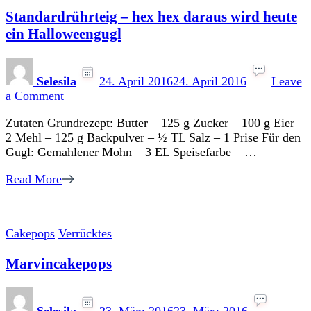
Standardrührteig – hex hex daraus wird heute
ein Halloweengugl
Selesila
24. April 2016
24. April 2016
Leave
on
a Comment
Standardrührteig
Zutaten Grundrezept: Butter – 125 g Zucker – 100 g Eier –
–
2 Mehl – 125 g Backpulver – ½ TL Salz – 1 Prise Für den
hex
Gugl: Gemahlener Mohn – 3 EL Speisefarbe – …
hex
daraus
Read More
wird
heute
ein
Halloweengugl
Cakepops
Verrücktes
Marvincakepops