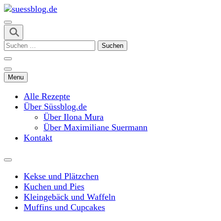
Skip
to
content
suessblog.de
(Press
Suchen
Enter)
nach:
Menu
Alle Rezepte
Über Süssblog.de
Über Ilona Mura
Über Maximiliane Suermann
Kontakt
Kekse und Plätzchen
Kuchen und Pies
Kleingebäck und Waffeln
Muffins und Cupcakes