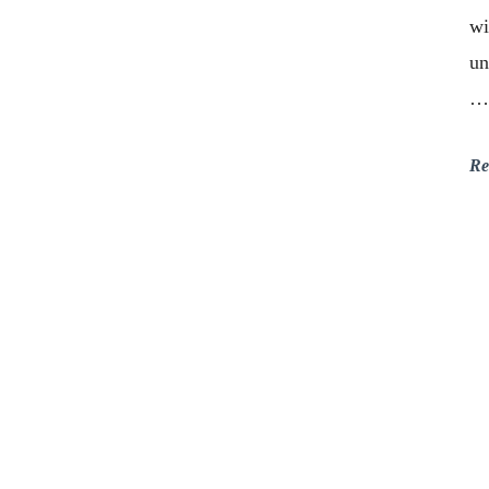
wi
un
Re