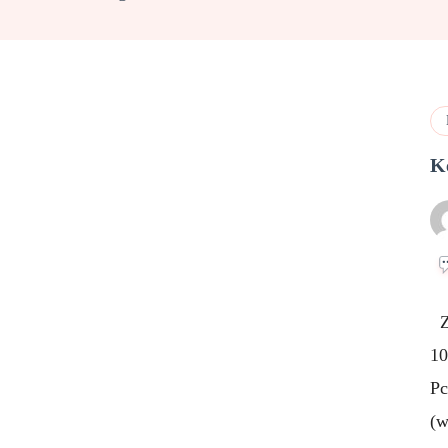
Ke
Zu
10
Pc
(w