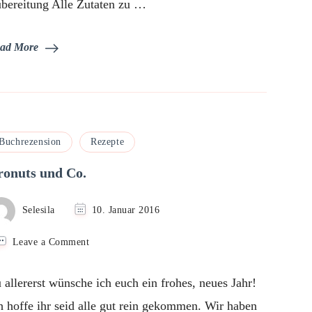
bereitung Alle Zutaten zu …
ad More
Buchrezension
Rezepte
ronuts und Co.
Selesila
10. Januar 2016
on
Leave a Comment
Cronuts
und
 allererst wünsche ich euch ein frohes, neues Jahr!
Co.
h hoffe ihr seid alle gut rein gekommen. Wir haben