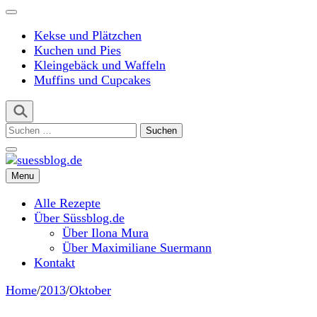
Kekse und Plätzchen
Kuchen und Pies
Kleingebäck und Waffeln
Muffins und Cupcakes
Suchen
nach:
Menu
suessblog.de
Alle Rezepte
Über Süssblog.de
Über Ilona Mura
Über Maximiliane Suermann
Kontakt
Home
/
2013
/
Oktober