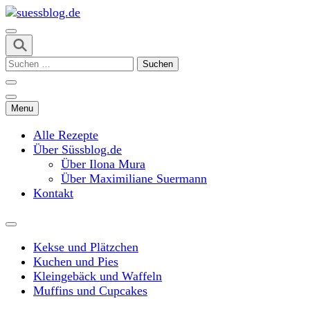
Skip
to
content
suessblog.de
(Press
Suchen
Enter)
nach:
Menu
Alle Rezepte
Über Süssblog.de
Über Ilona Mura
Über Maximiliane Suermann
Kontakt
Kekse und Plätzchen
Kuchen und Pies
Kleingebäck und Waffeln
Muffins und Cupcakes