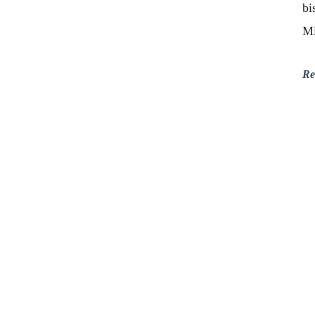
bi
M
Re