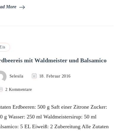
ad More
Eis
rdbeereis mit Waldmeister und Balsamico
Selesila
18. Februar 2016
zu
2 Kommentare
Erdbeereis
mit
taten Erdbeeren: 500 g Saft einer Zitrone Zucker:
Waldmeister
und
0 g Wasser: 250 ml Waldmeistersirup: 50 ml
Balsamico
lsamico: 5 EL Eiweiß: 2 Zubereitung Alle Zutaten