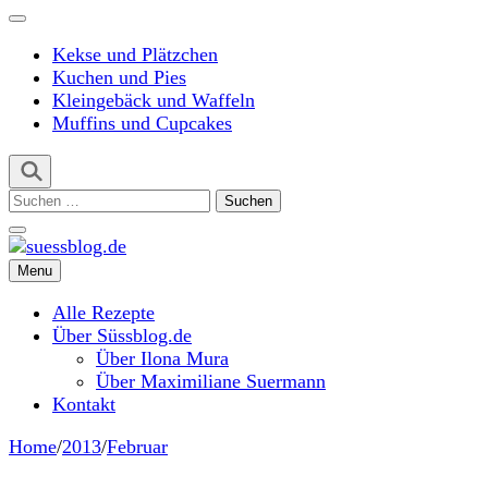
Kekse und Plätzchen
Kuchen und Pies
Kleingebäck und Waffeln
Muffins und Cupcakes
Suchen
nach:
Menu
suessblog.de
Alle Rezepte
Über Süssblog.de
Über Ilona Mura
Über Maximiliane Suermann
Kontakt
Home
/
2013
/
Februar