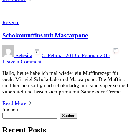
Rezepte
Schokomuffins mit Mascarpone
Selesila
5. Februar 2013
5. Februar 2013
on
Leave a Comment
Schokomuffins
Hallo, heute habe ich mal wieder ein Muffinrezept für
mit
euch. Mit viel Schokolade und Mascarpone. Die Muffins
Mascarpone
sind herrlich saftig und schokoladig und sind super schnell
zubereitet und lassen sich prima mit Sahne oder Creme …
Read More
Suchen
Suchen
Recent Posts