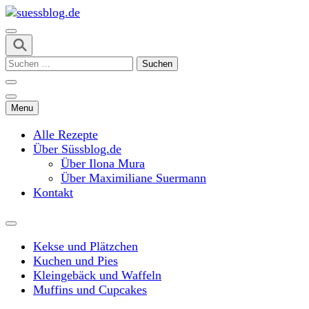
Skip
to
content
suessblog.de
(Press
Suchen
Enter)
nach:
Menu
Alle Rezepte
Über Süssblog.de
Über Ilona Mura
Über Maximiliane Suermann
Kontakt
Kekse und Plätzchen
Kuchen und Pies
Kleingebäck und Waffeln
Muffins und Cupcakes