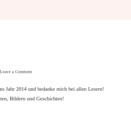
on
Leave a Comment
Einen
guten
ins Jahr 2014 und bedanke mich bei allen Lesern!
Rutsch!
ten, Bildern und Geschichten!