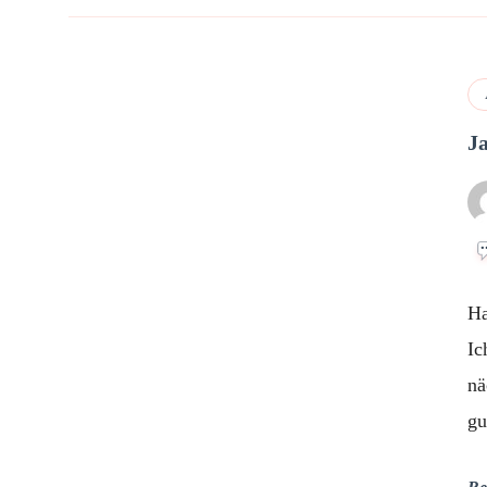
J
Ha
Ic
nä
gu