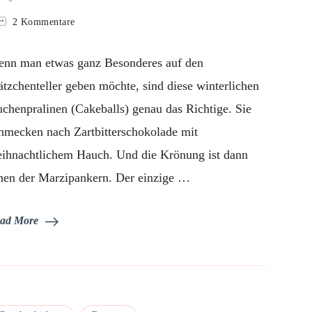
zu
2 Kommentare
Schokokuchenpralinen
mit
nn man etwas ganz Besonderes auf den
Marzipanfüllung
ätzchenteller geben möchte, sind diese winterlichen
chenpralinen (Cakeballs) genau das Richtige. Sie
hmecken nach Zartbitterschokolade mit
ihnachtlichem Hauch. Und die Krönung ist dann
nen der Marzipankern. Der einzige …
ad More