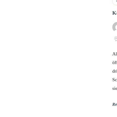
K
Al
öf
dr
Sc
si
Re