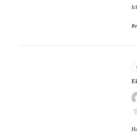
Ic
Re
E
Ha