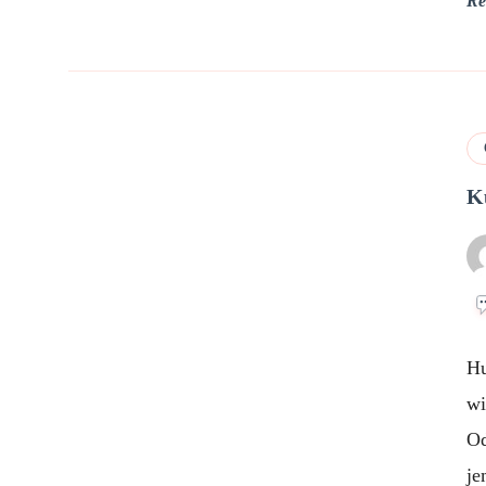
Re
K
Hu
wi
Od
je