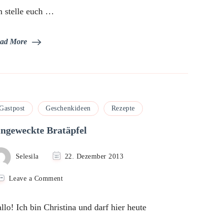
h stelle euch …
ad More
Gastpost
Geschenkideen
Rezepte
ingeweckte Bratäpfel
Selesila
22. Dezember 2013
on
Leave a Comment
Eingeweckte
Bratäpfel
llo! Ich bin Christina und darf hier heute