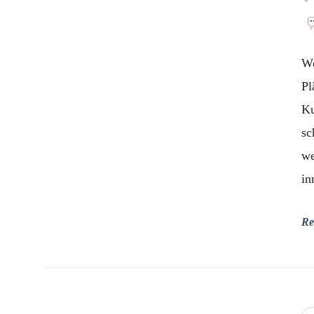
We
Pl
Ku
sc
we
in
Re