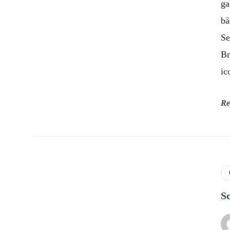
ga
bä
Se
Br
ic
Re
S