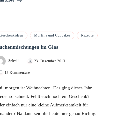
ad More
Geschenkideen
Muffins und Cupcakes
Rezepte
uchenmischungen im Glas
Selesila
23. Dezember 2013
zu
15 Kommentare
Kuchenmischungen
im
i, morgen ist Weihnachten. Das ging dieses Jahr
Glas
eder so schnell. Fehlt euch noch ein Geschenk?
er einfach nur eine kleine Aufmerksamkeit für
manden? Na dann seid ihr heute hier genau Richtig.