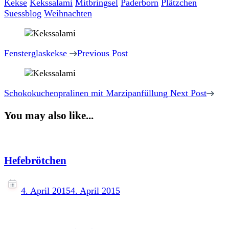
Kekse
Kekssalami
Mitbringsel
Paderborn
Plätzchen
Suessblog
Weihnachten
Post
Navigation
Fensterglaskekse
Previous Post
Schokokuchenpralinen mit Marzipanfüllung
Next Post
You may also like...
Hefebrötchen
4. April 2015
4. April 2015