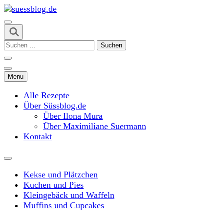
Skip
to
content
suessblog.de
(Press
Suchen
Enter)
nach:
Menu
Alle Rezepte
Über Süssblog.de
Über Ilona Mura
Über Maximiliane Suermann
Kontakt
Kekse und Plätzchen
Kuchen und Pies
Kleingebäck und Waffeln
Muffins und Cupcakes