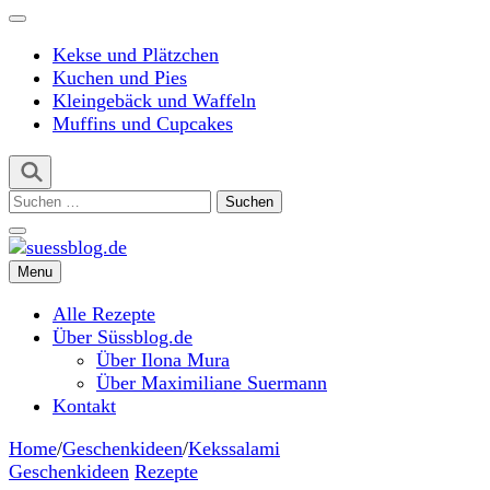
Kekse und Plätzchen
Kuchen und Pies
Kleingebäck und Waffeln
Muffins und Cupcakes
Suchen
nach:
Menu
suessblog.de
Alle Rezepte
Über Süssblog.de
Über Ilona Mura
Über Maximiliane Suermann
Kontakt
Home
/
Geschenkideen
/
Kekssalami
Geschenkideen
Rezepte