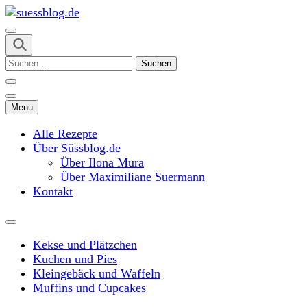
Skip
to
content
suessblog.de
(Press
Suchen
Enter)
nach:
Menu
Alle Rezepte
Über Süssblog.de
Über Ilona Mura
Über Maximiliane Suermann
Kontakt
Kekse und Plätzchen
Kuchen und Pies
Kleingebäck und Waffeln
Muffins und Cupcakes