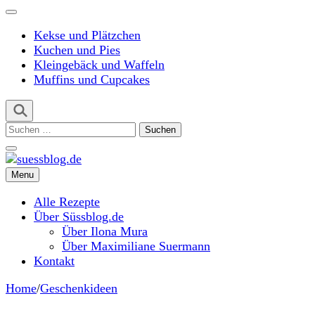
Kekse und Plätzchen
Kuchen und Pies
Kleingebäck und Waffeln
Muffins und Cupcakes
Suchen
nach:
Menu
suessblog.de
Alle Rezepte
Über Süssblog.de
Über Ilona Mura
Über Maximiliane Suermann
Kontakt
Home
/
Geschenkideen