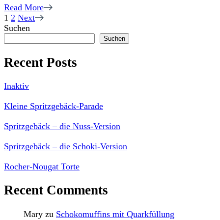
Read More
Seitennummerierung
Page
Page
1
2
Next
Suchen
der
Suchen
Beiträge
Recent Posts
Inaktiv
Kleine Spritzgebäck-Parade
Spritzgebäck – die Nuss-Version
Spritzgebäck – die Schoki-Version
Rocher-Nougat Torte
Recent Comments
Mary
zu
Schokomuffins mit Quarkfüllung