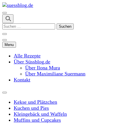
Skip
to
content
suessblog.de
(Press
Suchen
Enter)
nach:
Menu
Alle Rezepte
Über Süssblog.de
Über Ilona Mura
Über Maximiliane Suermann
Kontakt
Kekse und Plätzchen
Kuchen und Pies
Kleingebäck und Waffeln
Muffins und Cupcakes