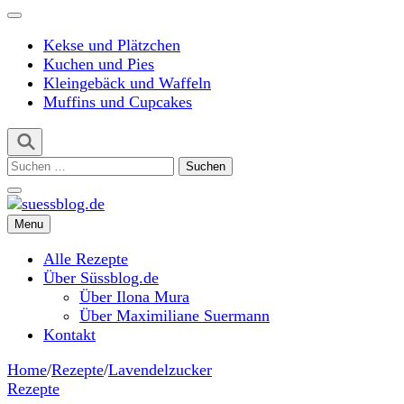
Kekse und Plätzchen
Kuchen und Pies
Kleingebäck und Waffeln
Muffins und Cupcakes
Suchen
nach:
Menu
suessblog.de
Alle Rezepte
Über Süssblog.de
Über Ilona Mura
Über Maximiliane Suermann
Kontakt
Home
/
Rezepte
/
Lavendelzucker
Rezepte