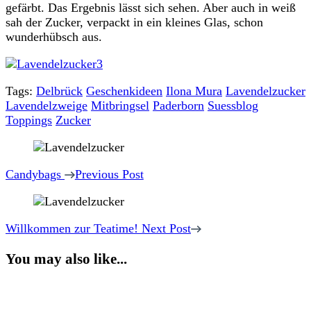
gefärbt. Das Ergebnis lässt sich sehen. Aber auch in weiß
sah der Zucker, verpackt in ein kleines Glas, schon
wunderhübsch aus.
Tags:
Delbrück
Geschenkideen
Ilona Mura
Lavendelzucker
Lavendelzweige
Mitbringsel
Paderborn
Suessblog
Toppings
Zucker
Post
Navigation
Candybags
Previous Post
Willkommen zur Teatime!
Next Post
You may also like...