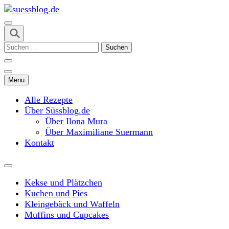
Skip
to
content
suessblog.de
(Press
Suchen
Enter)
nach:
Menu
Alle Rezepte
Über Süssblog.de
Über Ilona Mura
Über Maximiliane Suermann
Kontakt
Kekse und Plätzchen
Kuchen und Pies
Kleingebäck und Waffeln
Muffins und Cupcakes