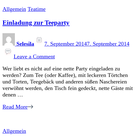
Allgemein
Teatime
Einladung zur Teeparty
Selesila
7. September 2014
7. September 2014
on
Einladung
Leave a Comment
zur
Wer liebt es nicht auf eine nette Party eingeladen zu
Teeparty
werden? Zum Tee (oder Kaffee), mit leckeren Törtchen
und Torten, Teegebäck und anderen süßen Naschereien
verwöhnt werden, den Tisch fein gedeckt, nette Gäste mit
denen …
Read More
Allgemein