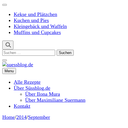
Kekse und Plätzchen
Kuchen und Pies
Kleingebäck und Waffeln
Muffins und Cupcakes
Suchen
nach:
Menu
suessblog.de
Alle Rezepte
Über Süssblog.de
Über Ilona Mura
Über Maximiliane Suermann
Kontakt
Home
/
2014
/
September