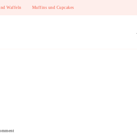
und Waffeln
Muffins und Cupcakes
on
Comment
Einladung