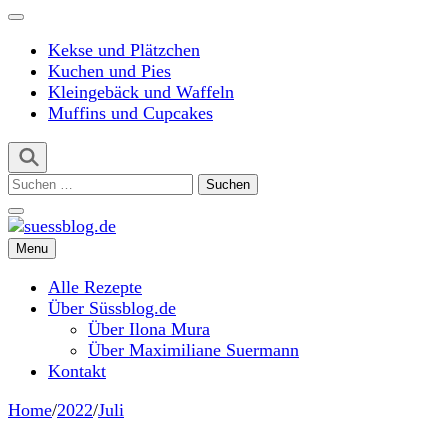
Kekse und Plätzchen
Kuchen und Pies
Kleingebäck und Waffeln
Muffins und Cupcakes
Suchen
nach:
Menu
suessblog.de
Alle Rezepte
Über Süssblog.de
Über Ilona Mura
Über Maximiliane Suermann
Kontakt
Home
/
2022
/
Juli