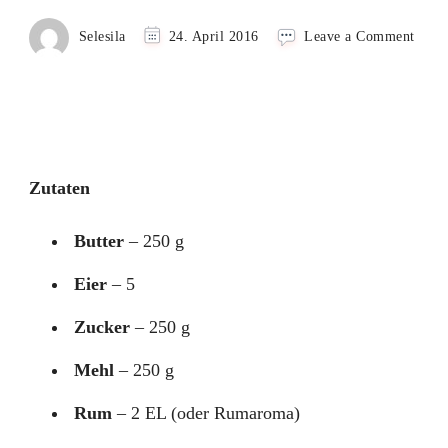
on
Selesila
24. April 2016
Leave a Comment
Laye
Cake
–
Baum
mit
Must
Zutaten
Butter
– 250 g
Eier
– 5
Zucker
– 250 g
Mehl
– 250 g
Rum
– 2 EL (oder Rumaroma)