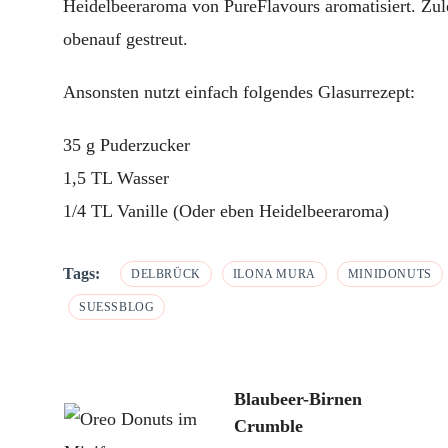
Heidelbeeraroma von PureFlavours aromatisiert. Zul
obenauf gestreut.
Ansonsten nutzt einfach folgendes Glasurrezept:
35 g Puderzucker
1,5 TL Wasser
1/4 TL Vanille (Oder eben Heidelbeeraroma)
Tags:
DELBRÜCK
ILONA MURA
MINIDONUTS
SUESSBLOG
Post
Blaubeer-Birnen
Crumble