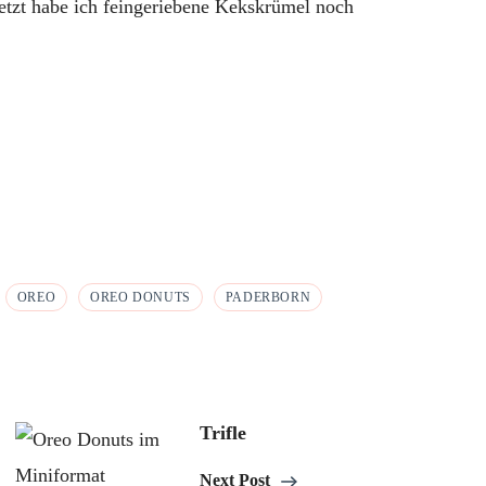
etzt habe ich feingeriebene Kekskrümel noch
OREO
OREO DONUTS
PADERBORN
Trifle
Next Post