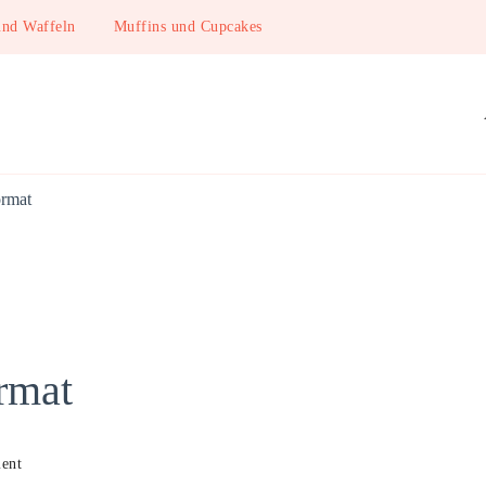
und Waffeln
Muffins und Cupcakes
ormat
rmat
on
ent
Oreo