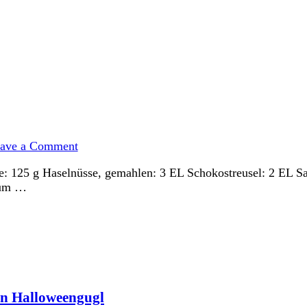
on
Gebackene
ave a Comment
Kuchenlollies
zu
ne: 125 g Haselnüsse, gemahlen: 3 EL Schokostreusel: 2 EL Sa
Halloween
zum …
in Halloweengugl