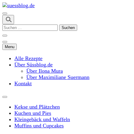
Skip
to
content
suessblog.de
(Press
Suchen
Enter)
nach:
Menu
Alle Rezepte
Über Süssblog.de
Über Ilona Mura
Über Maximiliane Suermann
Kontakt
Kekse und Plätzchen
Kuchen und Pies
Kleingebäck und Waffeln
Muffins und Cupcakes