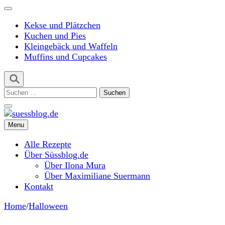
Kekse und Plätzchen
Kuchen und Pies
Kleingebäck und Waffeln
Muffins und Cupcakes
Suchen
nach:
Menu
suessblog.de
Alle Rezepte
Über Süssblog.de
Über Ilona Mura
Über Maximiliane Suermann
Kontakt
Home
/
Halloween