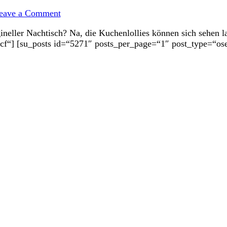
on
Gebackene
eave a Comment
Kuchenlollies
zu
ineller Nachtisch? Na, die Kuchenlollies können sich sehen l
Halloween
cf“] [su_posts id=“5271″ posts_per_page=“1″ post_type=“os