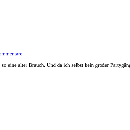
zu
Halloweenkekse
ommentare
 so eine alter Brauch. Und da ich selbst kein großer Partygän