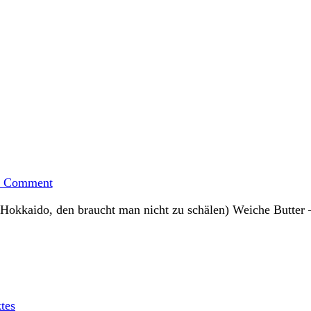
on
Kürbiskuchen
a Comment
–
Gastbeitrag
n Hokkaido, den braucht man nicht zu schälen) Weiche Butter
von
Martina
tes