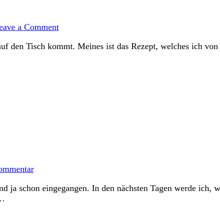
on
Standardrührteig
eave a Comment
–
hex
r auf den Tisch kommt. Meines ist das Rezept, welches ich v
hex
daraus
wird
heute
ein
Halloweengugl
zu
Kürbiskuchen
ommentar
–
Gastbeitrag
d ja schon eingegangen. In den nächsten Tagen werde ich, wie
von
 …
Martina