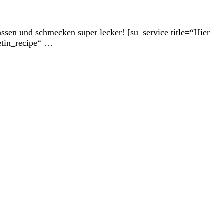
assen und schmecken super lecker! [su_service title=“Hier
etin_recipe“ …