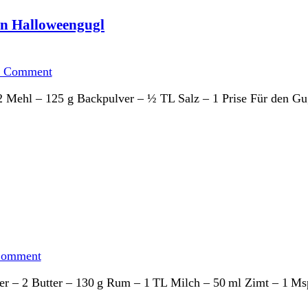
in Halloweengugl
on
Standardrührteig
a Comment
–
hex
– 2 Mehl – 125 g Backpulver – ½ TL Salz – 1 Prise Für den 
hex
daraus
wird
heute
ein
Halloweengugl
on
Halloweenkekse
Comment
er – 2 Butter – 130 g Rum – 1 TL Milch – 50 ml Zimt – 1 Ms