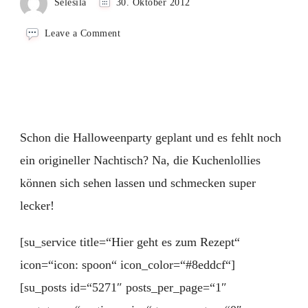
Selesila
30. Oktober 2012
on
Leave a Comment
Gebackene
Kuchenlollies
zu
Halloween
Schon die Halloweenparty geplant und es fehlt noch
ein origineller Nachtisch? Na, die Kuchenlollies
können sich sehen lassen und schmecken super
lecker!
[su_service title=“Hier geht es zum Rezept“
icon=“icon: spoon“ icon_color=“#8eddcf“]
[su_posts id=“5271″ posts_per_page=“1″