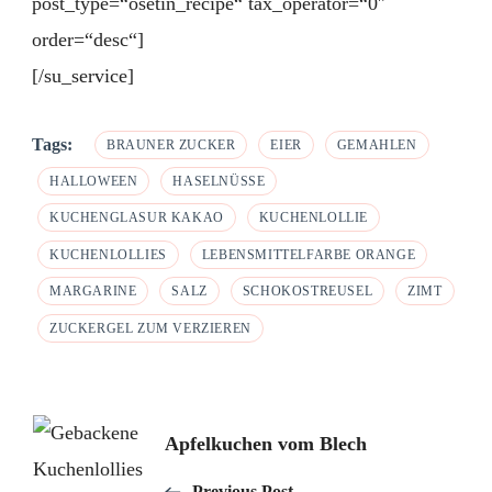
post_type=“osetin_recipe“ tax_operator=“0″
order=“desc“]
[/su_service]
Tags:
BRAUNER ZUCKER
EIER
GEMAHLEN
HALLOWEEN
HASELNÜSSE
KUCHENGLASUR KAKAO
KUCHENLOLLIE
KUCHENLOLLIES
LEBENSMITTELFARBE ORANGE
MARGARINE
SALZ
SCHOKOSTREUSEL
ZIMT
ZUCKERGEL ZUM VERZIEREN
Post
Apfelkuchen vom Blech
Navigation
Previous Post