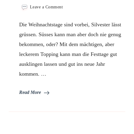
on
Leave a Comment
Vanillecupcakes
mit
Die Weihnachtstage sind vorbei, Silvester lässt
Apfelfüllung
und
grüssen. Süsses kann man aber doch nie genug
Zimtcreme
bekommen, oder? Mit dem mächtigen, aber
leckerem Topping kann man die Festtage gut
ausklingen lassen und gut ins neue Jahr
kommen. …
Read More