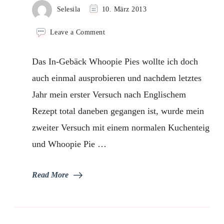
Selesila
10. März 2013
on
Leave a Comment
Oreo
Whoopie
Das In-Gebäck Whoopie Pies wollte ich doch
Pies
mit
auch einmal ausprobieren und nachdem letztes
Schlagcreme
Jahr mein erster Versuch nach Englischem
Rezept total daneben gegangen ist, wurde mein
zweiter Versuch mit einem normalen Kuchenteig
und Whoopie Pie …
Read More