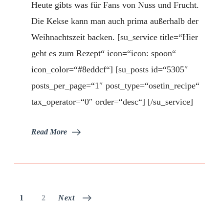
Heute gibts was für Fans von Nuss und Frucht.
Cookies
–
Die Kekse kann man auch prima außerhalb der
für
Weihnachtszeit backen. [su_service title=“Hier
Nuss-
Frucht
geht es zum Rezept“ icon=“icon: spoon“
Fans
icon_color=“#8eddcf“] [su_posts id=“5305″
posts_per_page=“1″ post_type=“osetin_recipe“
tax_operator=“0″ order=“desc“] [/su_service]
Read More
Seitennummerierung
Page
Page
1
2
Next