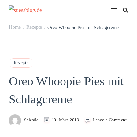
suessblog.de
Home
Rezepte
Oreo Whoopie Pies mit Schlagcreme
/
/
Rezepte
Oreo Whoopie Pies mit
Schlagcreme
on
Selesila
10. März 2013
Leave a Comment
Oreo
Whoo