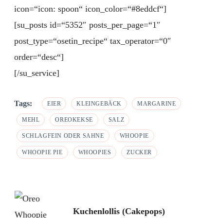
icon=“icon: spoon“ icon_color=“#8eddcf“]
[su_posts id=“5352″ posts_per_page=“1″
post_type=“osetin_recipe“ tax_operator=“0″
order=“desc“]
[/su_service]
Tags:
EIER
KLEINGEBÄCK
MARGARINE
MEHL
OREOKEKSE
SALZ
SCHLAGFEIN ODER SAHNE
WHOOPIE
WHOOPIE PIE
WHOOPIES
ZUCKER
Post
Kuchenlollis (Cakepops)