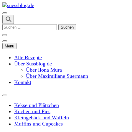
Skip
to
content
suessblog.de
(Press
Suchen
Enter)
nach:
Menu
Alle Rezepte
Über Süssblog.de
Über Ilona Mura
Über Maximiliane Suermann
Kontakt
Kekse und Plätzchen
Kuchen und Pies
Kleingebäck und Waffeln
Muffins und Cupcakes