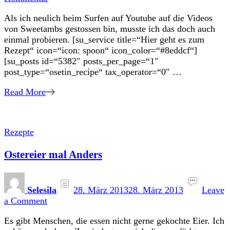
Kekse
Als ich neulich beim Surfen auf Youtube auf die Videos
mit
von Sweetambs gestossen bin, musste ich das doch auch
Spitzenverzierung
einmal probieren. [su_service title=“Hier geht es zum
Rezept“ icon=“icon: spoon“ icon_color=“#8eddcf“]
[su_posts id=“5382″ posts_per_page=“1″
post_type=“osetin_recipe“ tax_operator=“0″ …
Read More
Rezepte
Ostereier mal Anders
Selesila
28. März 2013
28. März 2013
Leave
on
a Comment
Ostereier
Es gibt Menschen, die essen nicht gerne gekochte Eier. Ich
mal