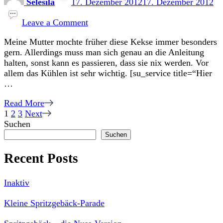
Selesila
17. Dezember 2012
17. Dezember 2012
on
Heidesand
Leave a Comment
–
Meine Mutter mochte früher diese Kekse immer besonders
feines
gern. Allerdings muss man sich genau an die Anleitung
Gebäck
halten, sonst kann es passieren, dass sie nix werden. Vor
allem das Kühlen ist sehr wichtig. [su_service title=“Hier
…
Read More
Seitennummerierung
Page
Page
Page
1
2
3
Next
Suchen
der
Suchen
Beiträge
Recent Posts
Inaktiv
Kleine Spritzgebäck-Parade