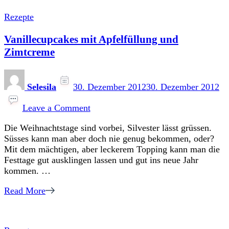
Rezepte
Vanillecupcakes mit Apfelfüllung und
Zimtcreme
Selesila
30. Dezember 2012
30. Dezember 2012
on
Vanillecupcakes
Leave a Comment
mit
Die Weihnachtstage sind vorbei, Silvester lässt grüssen.
Apfelfüllung
Süsses kann man aber doch nie genug bekommen, oder?
und
Mit dem mächtigen, aber leckerem Topping kann man die
Zimtcreme
Festtage gut ausklingen lassen und gut ins neue Jahr
kommen. …
Read More