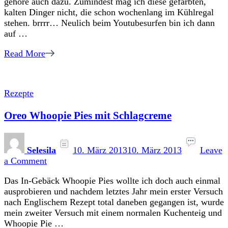
gehöre auch dazu. Zumindest mag ich diese gefärbten,
Anders
kalten Dinger nicht, die schon wochenlang im Kühlregal
stehen. brrrr… Neulich beim Youtubesurfen bin ich dann
auf …
Read More
Rezepte
Oreo Whoopie Pies mit Schlagcreme
Selesila
10. März 2013
10. März 2013
Leave
on
a Comment
Oreo
Das In-Gebäck Whoopie Pies wollte ich doch auch einmal
Whoopie
ausprobieren und nachdem letztes Jahr mein erster Versuch
Pies
nach Englischem Rezept total daneben gegangen ist, wurde
mit
mein zweiter Versuch mit einem normalen Kuchenteig und
Schlagcreme
Whoopie Pie …