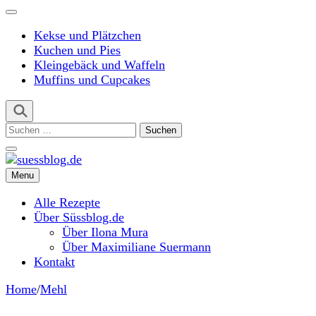
Kekse und Plätzchen
Kuchen und Pies
Kleingebäck und Waffeln
Muffins und Cupcakes
Suchen
nach:
Menu
suessblog.de
Alle Rezepte
Über Süssblog.de
Über Ilona Mura
Über Maximiliane Suermann
Kontakt
Home
/
Mehl