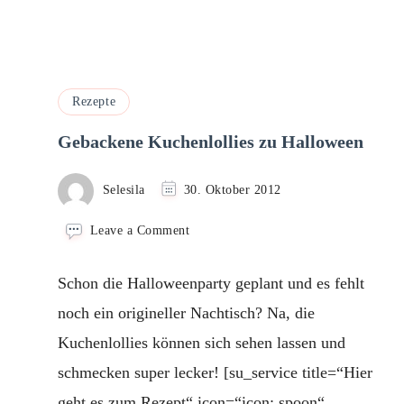
Rezepte
Gebackene Kuchenlollies zu Halloween
Selesila
30. Oktober 2012
on
Leave a Comment
Gebackene
Kuchenlollies
Schon die Halloweenparty geplant und es fehlt
zu
Halloween
noch ein origineller Nachtisch? Na, die
Kuchenlollies können sich sehen lassen und
schmecken super lecker! [su_service title=“Hier
geht es zum Rezept“ icon=“icon: spoon“