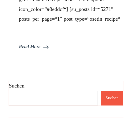
icon_color=“#8eddcf“] [su_posts id=“5271″
posts_per_page=“1″ post_type=“osetin_recipe“
…
Read More
Suchen
Suchen