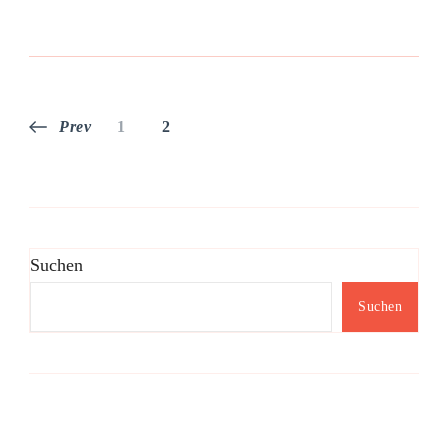
Seitennummerierung
Page
Page
Prev
1
2
der
Beiträge
Suchen
Suchen