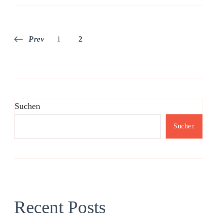
Seitennummerierung
Page
Page
Prev
1
2
der
Beiträge
Suchen
Suchen
Recent Posts