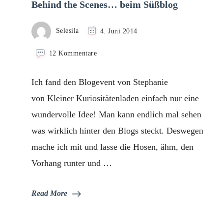
Behind the Scenes… beim Süßblog
Selesila
4. Juni 2014
zu
12 Kommentare
Behind
the
Ich fand den Blogevent von Stephanie
Scenes…
beim
von Kleiner Kuriositätenladen einfach nur eine
Süßblog
wundervolle Idee! Man kann endlich mal sehen
was wirklich hinter den Blogs steckt. Deswegen
mache ich mit und lasse die Hosen, ähm, den
Vorhang runter und …
Read More