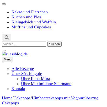
Kekse und Plätzchen
Kuchen und Pies
Kleingebäck und Waffeln
Muffins und Cupcakes
Suchen
nach:
Menu
suessblog.de
Alle Rezepte
Über Süssblog.de
Über Ilona Mura
Über Maximiliane Suermann
Kontakt
Home
/
Cakepops
/
Himbeercakepops mit Yoghurtüberzug
Cakepops