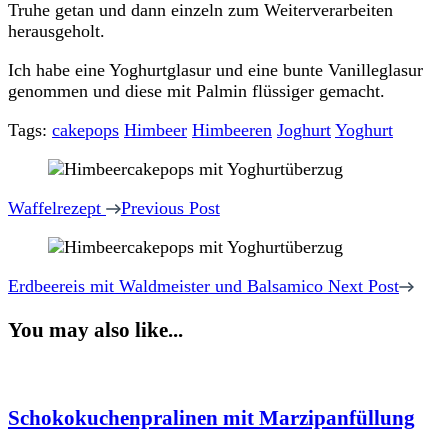
Truhe getan und dann einzeln zum Weiterverarbeiten
herausgeholt.
Ich habe eine Yoghurtglasur und eine bunte Vanilleglasur
genommen und diese mit Palmin flüssiger gemacht.
Tags:
cakepops
Himbeer
Himbeeren
Joghurt
Yoghurt
Post
Navigation
Waffelrezept
Previous Post
Erdbeereis mit Waldmeister und Balsamico
Next Post
You may also like...
Schokokuchenpralinen mit Marzipanfüllung