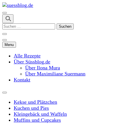
Skip
to
content
suessblog.de
(Press
Suchen
Enter)
nach:
Menu
Alle Rezepte
Über Süssblog.de
Über Ilona Mura
Über Maximiliane Suermann
Kontakt
Kekse und Plätzchen
Kuchen und Pies
Kleingebäck und Waffeln
Muffins und Cupcakes