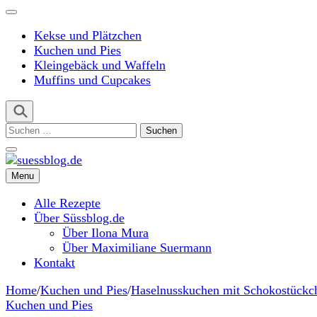
Kekse und Plätzchen
Kuchen und Pies
Kleingebäck und Waffeln
Muffins und Cupcakes
Suchen
nach:
Menu
suessblog.de
Alle Rezepte
Über Süssblog.de
Über Ilona Mura
Über Maximiliane Suermann
Kontakt
Home
/
Kuchen und Pies
/
Haselnusskuchen mit Schokostückch
Kuchen und Pies