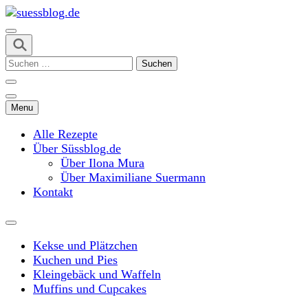
Skip
to
content
suessblog.de
(Press
Suchen
Enter)
nach:
Menu
Alle Rezepte
Über Süssblog.de
Über Ilona Mura
Über Maximiliane Suermann
Kontakt
Kekse und Plätzchen
Kuchen und Pies
Kleingebäck und Waffeln
Muffins und Cupcakes