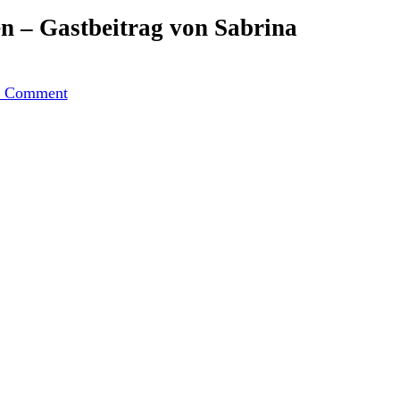
n – Gastbeitrag von Sabrina
on
Haselnusskuchen
a Comment
mit
Schokostückchen
–
Gastbeitrag
von
Sabrina