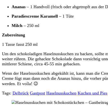
Ananas
– 1 Handvoll (frisch oder abgetropft aus der 
Paradiescreme Karamell
– 1 Tüte
Milch
– 250 ml
Zubereitung
1 Tasse fasst 250 ml
Um den schokoladigen Haselnusskuchen zu backen, sollte m
weiter rühren. Die gehackte Schokolade dann vorsichtig un
mittlerer Schiene, circa 45-55 min gebacken.
Wenn der Haselnusskuchen abgekühlt ist, kann man die Cre
Creme fügt man dann noch die Ananas hinzu, die vorher pü
werden. Et voíla! 😉
Tags:
Delbrück
Gastpost
Haselnusskuchen
Kuchen und Pies
Post