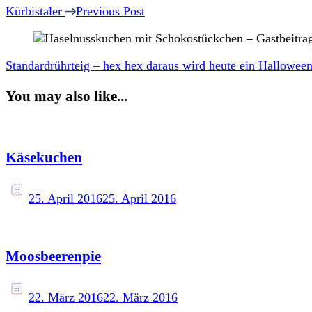
Navigation
Kürbistaler
Previous Post
Standardrührteig – hex hex daraus wird heute ein Hallowee
You may also like...
Käsekuchen
25. April 2016
25. April 2016
Moosbeerenpie
22. März 2016
22. März 2016