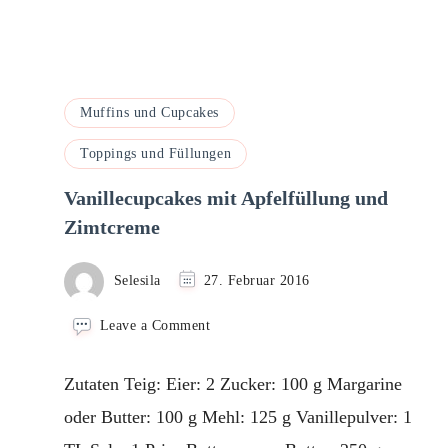
Muffins und Cupcakes
Toppings und Füllungen
Vanillecupcakes mit Apfelfüllung und
Zimtcreme
Selesila
27. Februar 2016
on
Leave a Comment
Vanillecupcakes
mit
Zutaten Teig: Eier: 2 Zucker: 100 g Margarine
Apfelfüllung
und
oder Butter: 100 g Mehl: 125 g Vanillepulver: 1
Zimtcreme