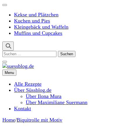
Kekse und Plätzchen
Kuchen und Pies
Kleingebäck und Waffeln
Muffins und Cupcakes
Suchen
nach:
Menu
suessblog.de
Alle Rezepte
Über Süssblog.de
Über Ilona Mura
Über Maximiliane Suermann
Kontakt
Home
/
Biquitrolle mit Motiv