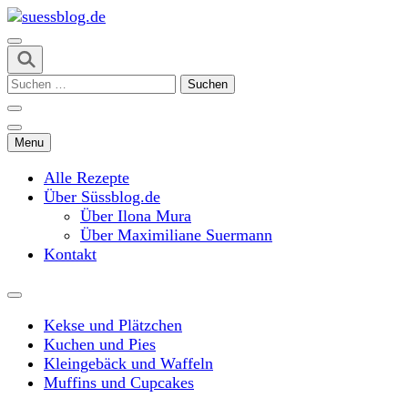
Skip
to
content
suessblog.de
(Press
Suchen
Enter)
nach:
Menu
Alle Rezepte
Über Süssblog.de
Über Ilona Mura
Über Maximiliane Suermann
Kontakt
Kekse und Plätzchen
Kuchen und Pies
Kleingebäck und Waffeln
Muffins und Cupcakes