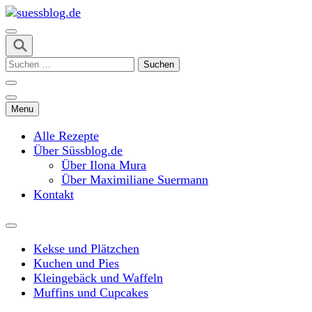
Skip
to
content
suessblog.de
(Press
Suchen
Enter)
nach:
Menu
Alle Rezepte
Über Süssblog.de
Über Ilona Mura
Über Maximiliane Suermann
Kontakt
Kekse und Plätzchen
Kuchen und Pies
Kleingebäck und Waffeln
Muffins und Cupcakes