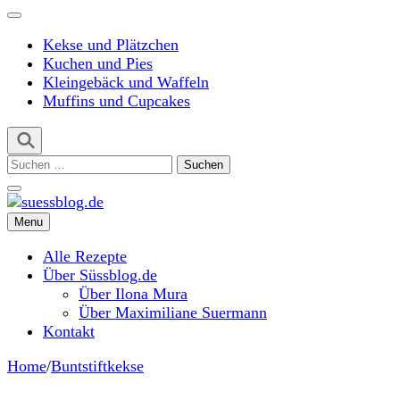
Kekse und Plätzchen
Kuchen und Pies
Kleingebäck und Waffeln
Muffins und Cupcakes
Suchen
nach:
Menu
suessblog.de
Alle Rezepte
Über Süssblog.de
Über Ilona Mura
Über Maximiliane Suermann
Kontakt
Home
/
Buntstiftkekse