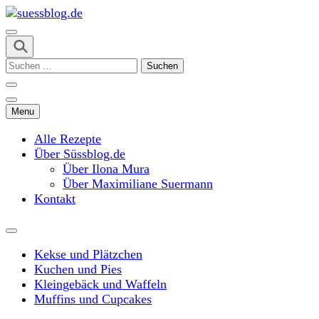
Skip
to
content
suessblog.de
(Press
Suchen
Enter)
nach:
Menu
Alle Rezepte
Über Süssblog.de
Über Ilona Mura
Über Maximiliane Suermann
Kontakt
Kekse und Plätzchen
Kuchen und Pies
Kleingebäck und Waffeln
Muffins und Cupcakes