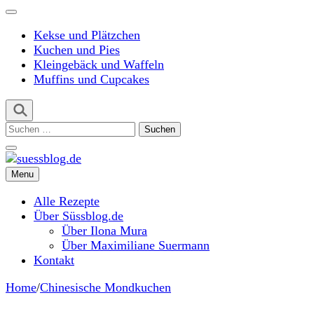
Kekse und Plätzchen
Kuchen und Pies
Kleingebäck und Waffeln
Muffins und Cupcakes
Suchen
nach:
Menu
suessblog.de
Alle Rezepte
Über Süssblog.de
Über Ilona Mura
Über Maximiliane Suermann
Kontakt
Home
/
Chinesische Mondkuchen