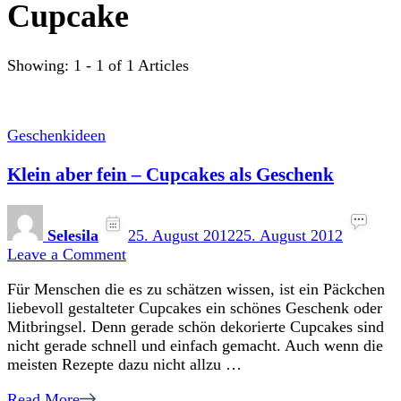
Cupcake
Showing: 1 - 1 of 1 Articles
Geschenkideen
Klein aber fein – Cupcakes als Geschenk
Selesila
25. August 2012
25. August 2012
on
Leave a Comment
Klein
Für Menschen die es zu schätzen wissen, ist ein Päckchen
aber
liebevoll gestalteter Cupcakes ein schönes Geschenk oder
fein
Mitbringsel. Denn gerade schön dekorierte Cupcakes sind
–
nicht gerade schnell und einfach gemacht. Auch wenn die
Cupcakes
meisten Rezepte dazu nicht allzu …
als
Geschenk
Read More