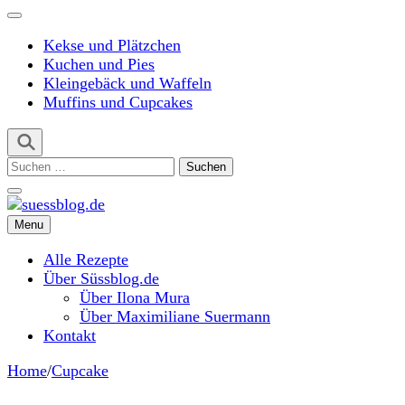
Kekse und Plätzchen
Kuchen und Pies
Kleingebäck und Waffeln
Muffins und Cupcakes
Suchen
nach:
Menu
suessblog.de
Alle Rezepte
Über Süssblog.de
Über Ilona Mura
Über Maximiliane Suermann
Kontakt
Home
/
Cupcake