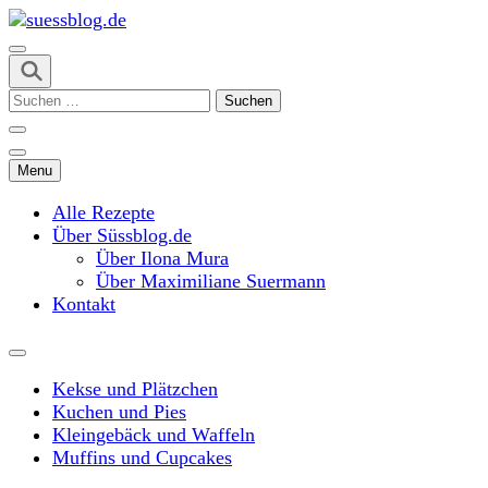
Skip
to
content
suessblog.de
(Press
Suchen
Enter)
nach:
Menu
Alle Rezepte
Über Süssblog.de
Über Ilona Mura
Über Maximiliane Suermann
Kontakt
Kekse und Plätzchen
Kuchen und Pies
Kleingebäck und Waffeln
Muffins und Cupcakes