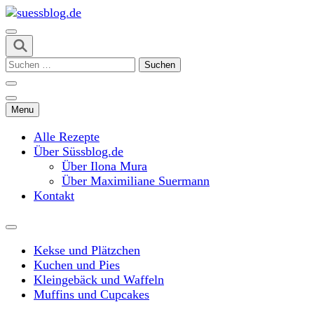
Skip
to
content
suessblog.de
(Press
Suchen
Enter)
nach:
Menu
Alle Rezepte
Über Süssblog.de
Über Ilona Mura
Über Maximiliane Suermann
Kontakt
Kekse und Plätzchen
Kuchen und Pies
Kleingebäck und Waffeln
Muffins und Cupcakes