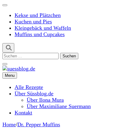
Kekse und Plätzchen
Kuchen und Pies
Kleingebäck und Waffeln
Muffins und Cupcakes
Suchen
nach:
Menu
suessblog.de
Alle Rezepte
Über Süssblog.de
Über Ilona Mura
Über Maximiliane Suermann
Kontakt
Home
/
Dr. Pepper Muffins