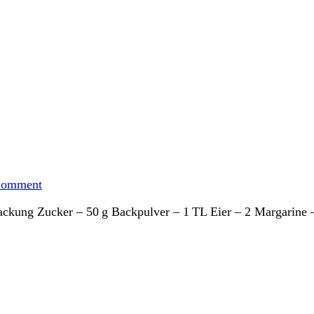
on
Dr.
Comment
Pepper
Muffins
ackung Zucker – 50 g Backpulver – 1 TL Eier – 2 Margarine –