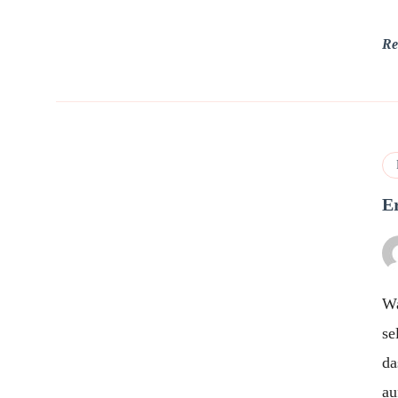
Re
E
Wa
se
da
au