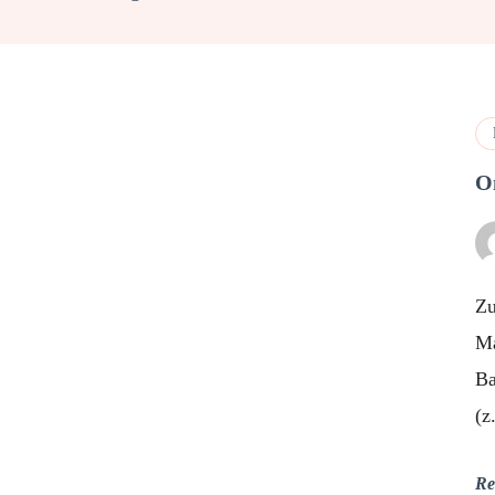
O
Zu
Ma
Ba
(z
Re