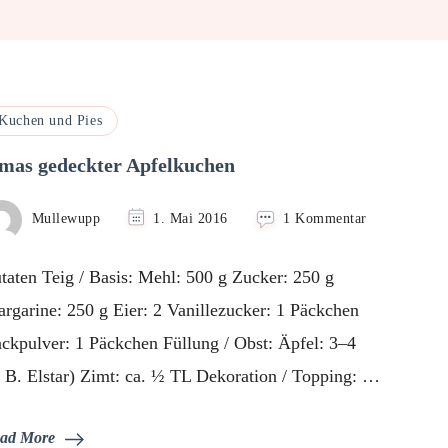
Kuchen und Pies
mas gedeckter Apfelkuchen
zu
Mullewupp
1. Mai 2016
1 Kommentar
Omas
gedeckter
taten Teig / Basis: Mehl: 500 g Zucker: 250 g
Apfelkuchen
rgarine: 250 g Eier: 2 Vanillezucker: 1 Päckchen
ckpulver: 1 Päckchen Füllung / Obst: Äpfel: 3–4
. B. Elstar) Zimt: ca. ½ TL Dekoration / Topping: …
ad More