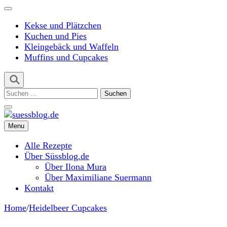
Kekse und Plätzchen
Kuchen und Pies
Kleingebäck und Waffeln
Muffins und Cupcakes
Suchen
nach:
Menu
suessblog.de
Alle Rezepte
Über Süssblog.de
Über Ilona Mura
Über Maximiliane Suermann
Kontakt
Home
/
Heidelbeer Cupcakes