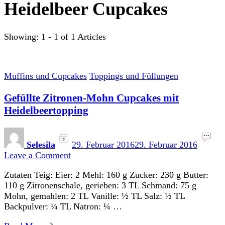
Heidelbeer Cupcakes
Showing: 1 - 1 of 1 Articles
Muffins und Cupcakes
Toppings und Füllungen
Gefüllte Zitronen-Mohn Cupcakes mit
Heidelbeertopping
Selesila
29. Februar 2016
29. Februar 2016
on
Leave a Comment
Gefüllte
Zutaten Teig: Eier: 2 Mehl: 160 g Zucker: 230 g Butter:
Zitronen-
110 g Zitronenschale, gerieben: 3 TL Schmand: 75 g
Mohn
Mohn, gemahlen: 2 TL Vanille: ½ TL Salz: ½ TL
Cupcakes
Backpulver: ¼ TL Natron: ¼ …
mit
Heidelbeertopping