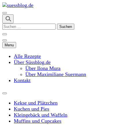
Skip
to
content
suessblog.de
(Press
Suchen
Enter)
nach:
Menu
Alle Rezepte
Über Süssblog.de
Über Ilona Mura
Über Maximiliane Suermann
Kontakt
Kekse und Plätzchen
Kuchen und Pies
Kleingebäck und Waffeln
Muffins und Cupcakes