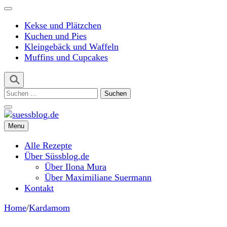
Kekse und Plätzchen
Kuchen und Pies
Kleingebäck und Waffeln
Muffins und Cupcakes
Suchen
nach:
Menu
suessblog.de
Alle Rezepte
Über Süssblog.de
Über Ilona Mura
Über Maximiliane Suermann
Kontakt
Home
/
Kardamom