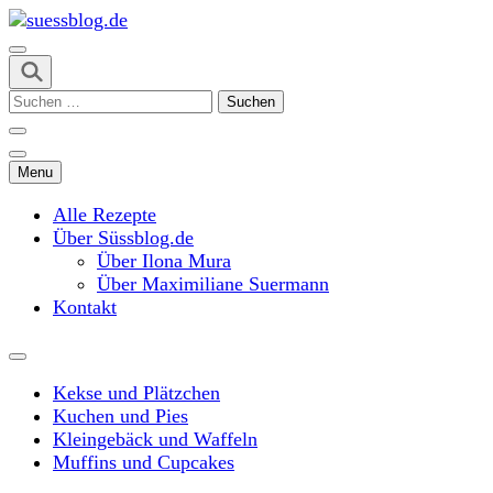
Skip
to
content
suessblog.de
(Press
Suchen
Enter)
nach:
Menu
Alle Rezepte
Über Süssblog.de
Über Ilona Mura
Über Maximiliane Suermann
Kontakt
Kekse und Plätzchen
Kuchen und Pies
Kleingebäck und Waffeln
Muffins und Cupcakes