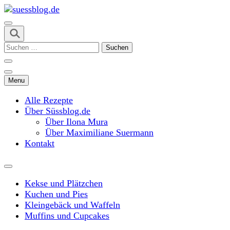
Skip
to
content
suessblog.de
(Press
Suchen
Enter)
nach:
Menu
Alle Rezepte
Über Süssblog.de
Über Ilona Mura
Über Maximiliane Suermann
Kontakt
Kekse und Plätzchen
Kuchen und Pies
Kleingebäck und Waffeln
Muffins und Cupcakes