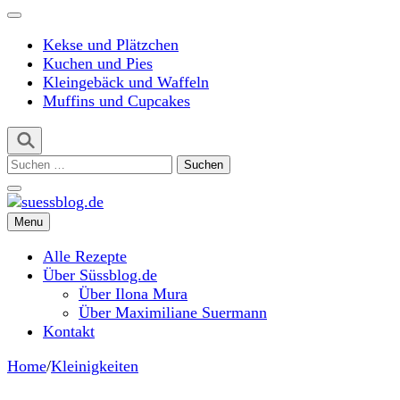
Kekse und Plätzchen
Kuchen und Pies
Kleingebäck und Waffeln
Muffins und Cupcakes
Suchen
nach:
Menu
suessblog.de
Alle Rezepte
Über Süssblog.de
Über Ilona Mura
Über Maximiliane Suermann
Kontakt
Home
/
Kleinigkeiten