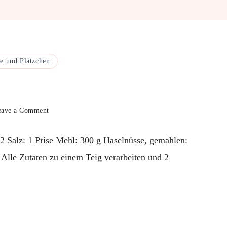
e und Plätzchen
on
eave a Comment
Husarenkrapferl
–
 2 Salz: 1 Prise Mehl: 300 g Haselnüsse, gemahlen:
mit
Marmelade
 Alle Zutaten zu einem Teig verarbeiten und 2