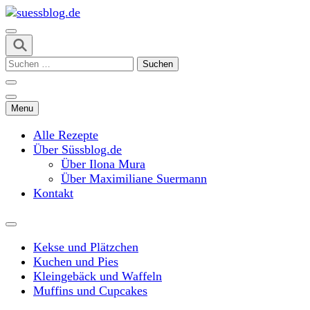
Skip
to
content
suessblog.de
(Press
Suchen
Enter)
nach:
Menu
Alle Rezepte
Über Süssblog.de
Über Ilona Mura
Über Maximiliane Suermann
Kontakt
Kekse und Plätzchen
Kuchen und Pies
Kleingebäck und Waffeln
Muffins und Cupcakes