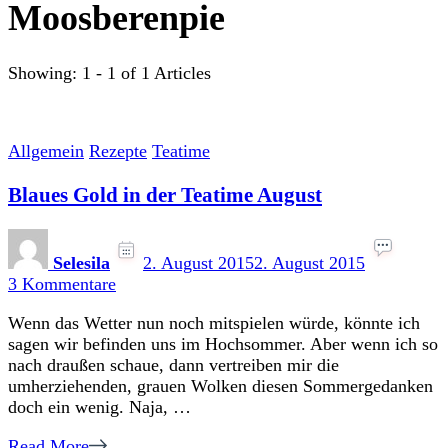
Moosberenpie
Showing: 1 - 1 of 1 Articles
Allgemein
Rezepte
Teatime
Blaues Gold in der Teatime August
Selesila
2. August 2015
2. August 2015
zu
3 Kommentare
Blaues
Wenn das Wetter nun noch mitspielen würde, könnte ich
Gold
sagen wir befinden uns im Hochsommer. Aber wenn ich so
in
nach draußen schaue, dann vertreiben mir die
der
umherziehenden, grauen Wolken diesen Sommergedanken
Teatime
doch ein wenig. Naja, …
August
Read More