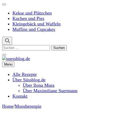
Kekse und Plätzchen
Kuchen und Pies
Kleingebäck und Waffeln
Muffins und Cupcakes
Suchen
nach:
Menu
suessblog.de
Alle Rezepte
Über Süssblog.de
Über Ilona Mura
Über Maximiliane Suermann
Kontakt
Home
/
Moosberenpie