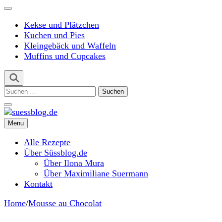
Kekse und Plätzchen
Kuchen und Pies
Kleingebäck und Waffeln
Muffins und Cupcakes
Suchen
nach:
Menu
suessblog.de
Alle Rezepte
Über Süssblog.de
Über Ilona Mura
Über Maximiliane Suermann
Kontakt
Home
/
Mousse au Chocolat