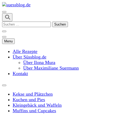
Skip
to
content
suessblog.de
(Press
Suchen
Enter)
nach:
Menu
Alle Rezepte
Über Süssblog.de
Über Ilona Mura
Über Maximiliane Suermann
Kontakt
Kekse und Plätzchen
Kuchen und Pies
Kleingebäck und Waffeln
Muffins und Cupcakes