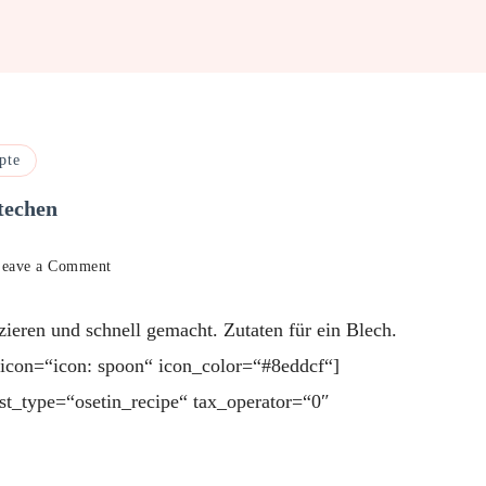
pte
techen
on
eave a Comment
Einfache
Mürbeteigkekse
zieren und schnell gemacht. Zutaten für ein Blech.
–
zum
“ icon=“icon: spoon“ icon_color=“#8eddcf“]
Ausstechen
st_type=“osetin_recipe“ tax_operator=“0″