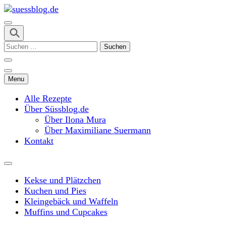
Skip
to
content
suessblog.de
(Press
Suchen
Enter)
nach:
Menu
Alle Rezepte
Über Süssblog.de
Über Ilona Mura
Über Maximiliane Suermann
Kontakt
Kekse und Plätzchen
Kuchen und Pies
Kleingebäck und Waffeln
Muffins und Cupcakes