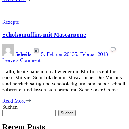
Rezepte
Schokomuffins mit Mascarpone
Selesila
5. Februar 2013
5. Februar 2013
on
Leave a Comment
Schokomuffins
Hallo, heute habe ich mal wieder ein Muffinrezept für
mit
euch. Mit viel Schokolade und Mascarpone. Die Muffins
Mascarpone
sind herrlich saftig und schokoladig und sind super schnell
zubereitet und lassen sich prima mit Sahne oder Creme …
Read More
Suchen
Suchen
Recent Posts