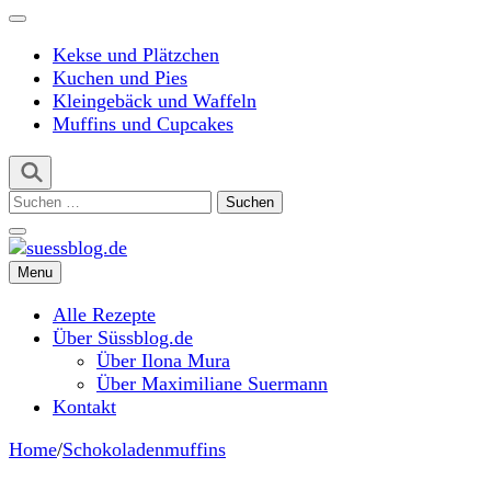
Kekse und Plätzchen
Kuchen und Pies
Kleingebäck und Waffeln
Muffins und Cupcakes
Suchen
nach:
Menu
suessblog.de
Alle Rezepte
Über Süssblog.de
Über Ilona Mura
Über Maximiliane Suermann
Kontakt
Home
/
Schokoladenmuffins