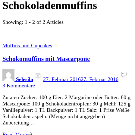
Schokoladenmuffins
Showing: 1 - 2 of 2 Articles
Muffins und Cupcakes
Schokomuffins mit Mascarpone
Selesila
27. Februar 2016
27. Februar 2016
zu
3 Kommentare
Schokomuffins
Zutaten Zucker: 100 g Eier: 2 Margarine oder Butter: 80 g
mit
Mascarpone: 100 g Schokoladentropfen: 30 g Mehl: 125 g
Mascarpone
Vanillepulver: 1 TL Backpulver: 1 TL Salz: 1 Prise Weiße
Schokoladenraspeln: (Menge nicht angegeben)
Zubereitung …
Read More