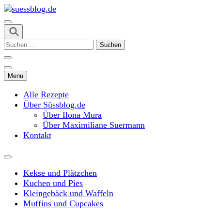
Skip
to
content
suessblog.de
(Press
Suchen
Enter)
nach:
Menu
Alle Rezepte
Über Süssblog.de
Über Ilona Mura
Über Maximiliane Suermann
Kontakt
Kekse und Plätzchen
Kuchen und Pies
Kleingebäck und Waffeln
Muffins und Cupcakes