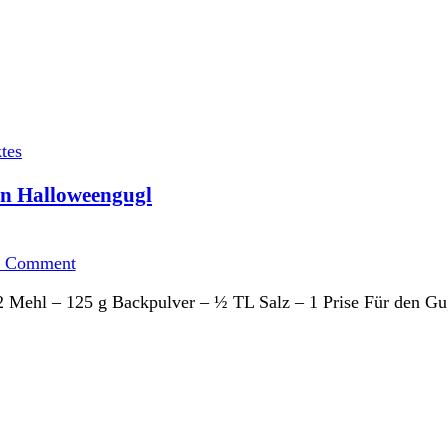
tes
in Halloweengugl
on
Standardrührteig
a Comment
–
hex
– 2 Mehl – 125 g Backpulver – ½ TL Salz – 1 Prise Für den 
hex
daraus
wird
heute
ein
Halloweengugl