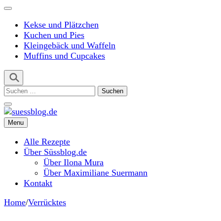
Kekse und Plätzchen
Kuchen und Pies
Kleingebäck und Waffeln
Muffins und Cupcakes
Suchen
nach:
Menu
suessblog.de
Alle Rezepte
Über Süssblog.de
Über Ilona Mura
Über Maximiliane Suermann
Kontakt
Home
/
Verrücktes