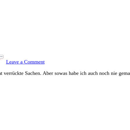
daraus
wird
heute
ein
Halloweengugl
on
Zuckergeoden
Leave a Comment
ht verrückte Sachen. Aber sowas habe ich auch noch nie gem