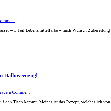
on
Zuckergeoden
Comment
sser – 1 Teil Lebensmittelfarbe – nach Wunsch Zubereitung D
in Halloweengugl
on
Standardrührteig
eave a Comment
–
hex
r auf den Tisch kommt. Meines ist das Rezept, welches ich v
hex