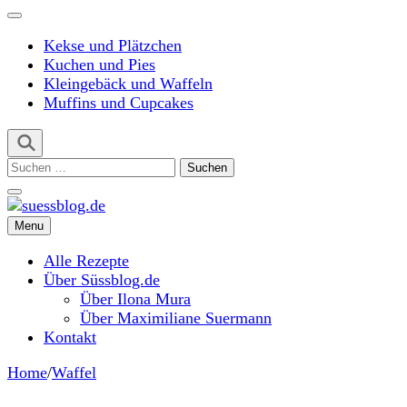
Kekse und Plätzchen
Kuchen und Pies
Kleingebäck und Waffeln
Muffins und Cupcakes
Suchen
nach:
Menu
suessblog.de
Alle Rezepte
Über Süssblog.de
Über Ilona Mura
Über Maximiliane Suermann
Kontakt
Home
/
Waffel