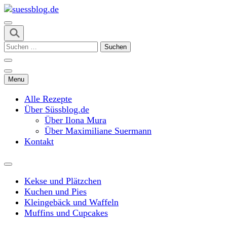
Skip
to
content
suessblog.de
(Press
Suchen
Enter)
nach:
Menu
Alle Rezepte
Über Süssblog.de
Über Ilona Mura
Über Maximiliane Suermann
Kontakt
Kekse und Plätzchen
Kuchen und Pies
Kleingebäck und Waffeln
Muffins und Cupcakes