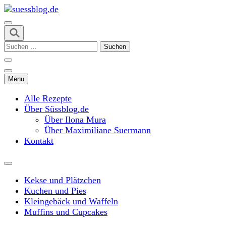
Skip
to
content
suessblog.de
(Press
Suchen
Enter)
nach:
Menu
Alle Rezepte
Über Süssblog.de
Über Ilona Mura
Über Maximiliane Suermann
Kontakt
Kekse und Plätzchen
Kuchen und Pies
Kleingebäck und Waffeln
Muffins und Cupcakes