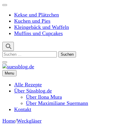
Kekse und Plätzchen
Kuchen und Pies
Kleingebäck und Waffeln
Muffins und Cupcakes
Suchen
nach:
Menu
suessblog.de
Alle Rezepte
Über Süssblog.de
Über Ilona Mura
Über Maximiliane Suermann
Kontakt
Home
/
Weckgläser